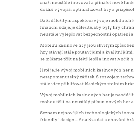
snaží neustále inovovat a přinášet nové funkc
dokáží vývojáři optimalizovat hry a přizpůso
Další důležitým aspektem vývoje mobilních k
finanční údaje, je důležité, aby byly hry c
neustále vylepšovat bezpečnostní opatření a 
Mobilní kasinové hry jsou skvělým způsobem,
hry stávají stále poutavějšími a kvalitnější
se můžeme těšit na ještě lepší a inovativnější
Jisté je, že vývoj mobilních kasinových her n
nezapomenutelný zážitek. S rozvojem technol
stále více přibližovat klasickým stolním hrám
Vývoj mobilních kasinových her je neoddělit
mohou těšit na neustálý přísun nových her a fu
Seznam nejnovějších technologických inovací 
friendly” design – Analýza dat a chování hrá