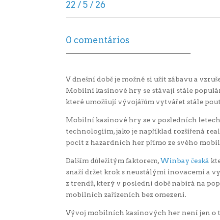
22 / 5 / 26
0 comentários
V dnešní době je možné si užít zábavu a vzr
Mobilní kasinové hry se stávají stále popul
které umožňují vývojářům vytvářet stále pouta
Mobilní kasinové hry se v posledních letech 
technologiím, jako je například rozšířená reali
pocit z hazardních her přímo ze svého mobil
Dalším důležitým faktorem,
Winbay česká
kte
snaží držet krok s neustálými inovacemi a vy
z trendů, který v poslední době nabírá na po
mobilních zařízeních bez omezení.
Vývoj mobilních kasinových her není jen o t