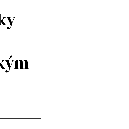
íky
ckým