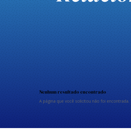
Nenhum resultado encontrado
A página que você solicitou não foi encontrada.