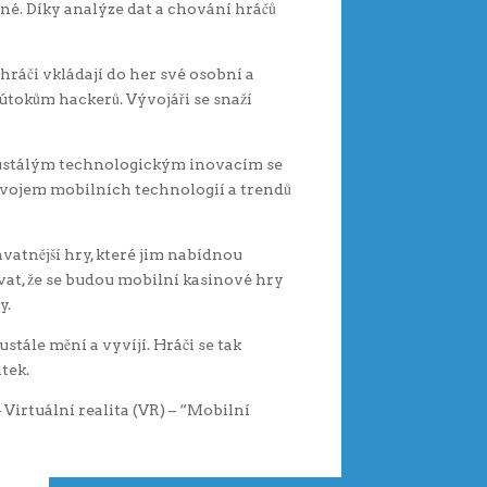
jené. Díky analýze dat a chování hráčů
ráči vkládají do her své osobní a
útokům hackerů. Vývojáři se snaží
neustálým technologickým inovacím se
rozvojem mobilních technologií a trendů
hvatnější hry, které jim nabídnou
vat, že se budou mobilní kasinové hry
y.
tále mění a vyvíjí. Hráči se tak
itek.
Virtuální realita (VR) – “Mobilní