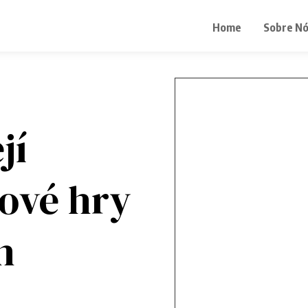
Home
Sobre N
jí
nové hry
h