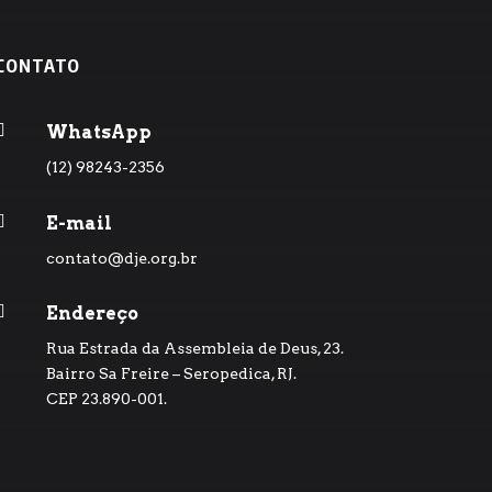
CONTATO

WhatsApp
(12) 98243-2356

E-mail
contato@dje.org.br

Endereço
Rua Estrada da Assembleia de Deus, 23.
Bairro Sa Freire – Seropedica, RJ.
CEP 23.890-001.