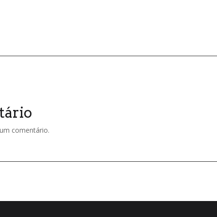
tário
 um comentário.